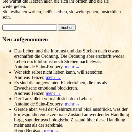
Sie wärmt die Herzen aller, die sich ihr öffnen und die sie
weitergeben.
Sie festhalten wollen, heißt sterben, sie weitergeben, unsterblich
sein.
Suchen
nach:
Neu aufgenommen
Das Leben und die Inbrunst und das Streben nach etwas
erschaffen die Ordnung. Die Ordnung aber erschafft weder
Leben noch Inbrunst noch Streben nach etwas.
Antoine de Saint-Exupéry
,
mehr →
Wer sich selbst nicht lieben kann, will zerstören.
Andreas Tenzer
,
mehr →
Es sind die ungeweinten Kindertränen, die uns als
Erwachsene emotional blockieren.
Andreas Tenzer
,
mehr →
Der Tanz allein vermählt sich dem Leben.
Antoine de Saint-Exupéry
,
mehr →
Gerade aber, weil der Gehirnzustand bloß ausdrückt, was der
korrespondierende zerebrale Zustand an werdender Handlung
birgt, sagt der psychologische Zustand über diese Handlung
mehr aus als der zerebrale.
Henri Bergson
,
mehr →