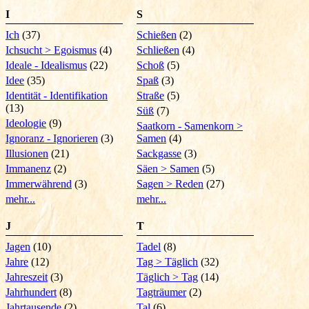
I
S
Ich
(37)
Schießen
(2)
Ichsucht > Egoismus
(4)
Schließen
(4)
Ideale - Idealismus
(22)
Schoß
(5)
Idee
(35)
Spaß
(3)
Identität - Identifikation
Straße
(5)
(13)
Süß
(7)
Ideologie
(9)
Saatkorn - Samenkorn >
Ignoranz - Ignorieren
(3)
Samen
(4)
Illusionen
(21)
Sackgasse
(3)
Immanenz
(2)
Säen > Samen
(5)
Immerwährend
(3)
Sagen > Reden
(27)
mehr...
mehr...
J
T
Jagen
(10)
Tadel
(8)
Jahre
(12)
Tag > Täglich
(32)
Jahreszeit
(3)
Täglich > Tag
(14)
Jahrhundert
(8)
Tagträumer
(2)
Jahrtausende
(2)
Tal
(6)