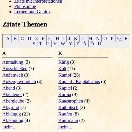
Zitate mit Interpretationen
Philosophie
Lernen und Gehirn
Zitate Themen
A
B
C
D
E
F
G
H
I
J
K
L
M
N
O
P
Q
R
S
T
U
V
W
Y
Z
Ä
Ö
Ü
A
K
Anmaßung
(3)
Käfig
(3)
Ausschließen
(7)
Kalt
(11)
Außenwelt
(3)
Kampf
(26)
Außergewöhnlich
(4)
Kapital - Kapitalismus
(6)
Abend
(3)
Kapitel
(2)
Abenteuer
(2)
Karma
(9)
Aberglaube
(2)
Katastrophen
(4)
Abgrund
(7)
Katholisch
(2)
Abhängig
(21)
Kaufen
(8)
Ablehnung
(4)
Kaufmann
(2)
mehr...
mehr...