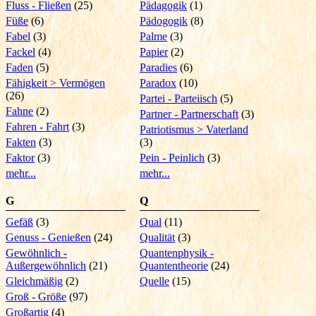
Fluss - Fließen
(25)
Pädagogik
(1)
Füße
(6)
Pädogogik
(8)
Fabel
(3)
Palme
(3)
Fackel
(4)
Papier
(2)
Faden
(5)
Paradies
(6)
Fähigkeit > Vermögen
Paradox
(10)
(26)
Partei - Parteiisch
(5)
Fahne
(2)
Partner - Partnerschaft
(3)
Fahren - Fahrt
(3)
Patriotismus > Vaterland
Fakten
(3)
(3)
Faktor
(3)
Pein - Peinlich
(3)
mehr...
mehr...
G
Q
Gefäß
(3)
Qual
(11)
Genuss - Genießen
(24)
Qualität
(3)
Gewöhnlich -
Quantenphysik -
Außergewöhnlich
(21)
Quantentheorie
(24)
Gleichmäßig
(2)
Quelle
(15)
Groß - Größe
(97)
Großartig
(4)