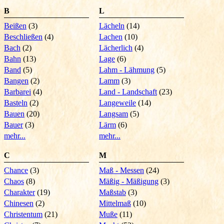
B
L
Beißen
(3)
Lächeln
(14)
Beschließen
(4)
Lachen
(10)
Bach
(2)
Lächerlich
(4)
Bahn
(13)
Lage
(6)
Band
(5)
Lahm - Lähmung
(5)
Bangen
(2)
Lamm
(3)
Barbarei
(4)
Land - Landschaft
(23)
Basteln
(2)
Langeweile
(14)
Bauen
(20)
Langsam
(5)
Bauer
(3)
Lärm
(6)
mehr...
mehr...
C
M
Chance
(3)
Maß - Messen
(24)
Chaos
(8)
Mäßig - Mäßigung
(3)
Charakter
(19)
Maßstab
(3)
Chinesen
(2)
Mittelmaß
(10)
Christentum
(21)
Muße
(11)