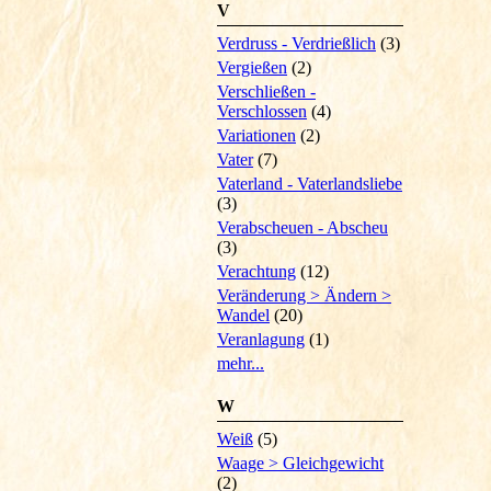
V
Verdruss - Verdrießlich
(3)
Vergießen
(2)
Verschließen -
Verschlossen
(4)
Variationen
(2)
Vater
(7)
Vaterland - Vaterlandsliebe
(3)
Verabscheuen - Abscheu
(3)
Verachtung
(12)
Veränderung > Ändern >
Wandel
(20)
Veranlagung
(1)
mehr...
W
Weiß
(5)
Waage > Gleichgewicht
(2)