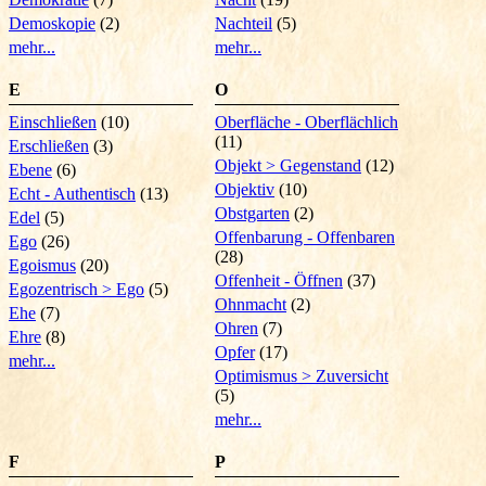
Demoskopie
(2)
Nachteil
(5)
mehr...
mehr...
E
O
Einschließen
(10)
Oberfläche - Oberflächlich
(11)
Erschließen
(3)
Objekt > Gegenstand
(12)
Ebene
(6)
Objektiv
(10)
Echt - Authentisch
(13)
Obstgarten
(2)
Edel
(5)
Offenbarung - Offenbaren
Ego
(26)
(28)
Egoismus
(20)
Offenheit - Öffnen
(37)
Egozentrisch > Ego
(5)
Ohnmacht
(2)
Ehe
(7)
Ohren
(7)
Ehre
(8)
Opfer
(17)
mehr...
Optimismus > Zuversicht
(5)
mehr...
F
P