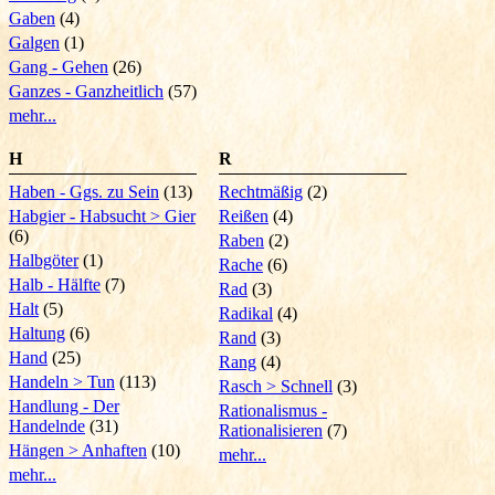
Gaben
(4)
Galgen
(1)
Gang - Gehen
(26)
Ganzes - Ganzheitlich
(57)
mehr...
H
R
Haben - Ggs. zu Sein
(13)
Rechtmäßig
(2)
Habgier - Habsucht > Gier
Reißen
(4)
(6)
Raben
(2)
Halbgöter
(1)
Rache
(6)
Halb - Hälfte
(7)
Rad
(3)
Halt
(5)
Radikal
(4)
Haltung
(6)
Rand
(3)
Hand
(25)
Rang
(4)
Handeln > Tun
(113)
Rasch > Schnell
(3)
Handlung - Der
Rationalismus -
Handelnde
(31)
Rationalisieren
(7)
Hängen > Anhaften
(10)
mehr...
mehr...