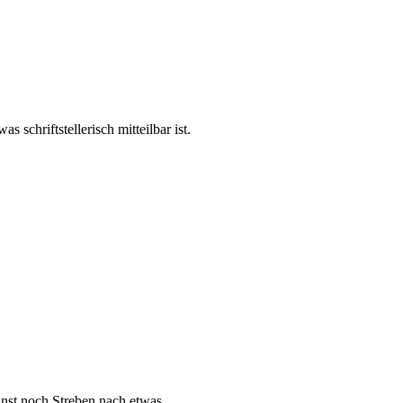
s schriftstellerisch mitteilbar ist.
nst noch Streben nach etwas.