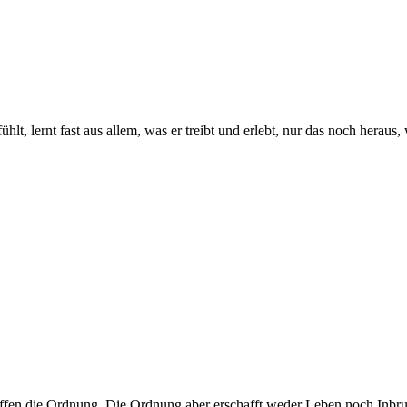
t, lernt fast aus allem, was er treibt und erlebt, nur das noch heraus, wa
ffen die Ordnung. Die Ordnung aber erschafft weder Leben noch Inbru