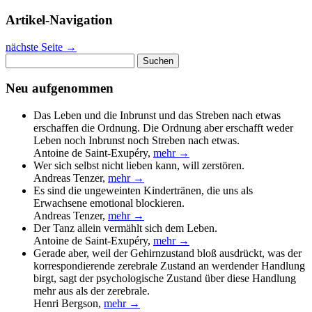
Artikel-Navigation
nächste Seite
→
Suchen
nach:
Neu aufgenommen
Das Leben und die Inbrunst und das Streben nach etwas
erschaffen die Ordnung. Die Ordnung aber erschafft weder
Leben noch Inbrunst noch Streben nach etwas.
Antoine de Saint-Exupéry
,
mehr →
Wer sich selbst nicht lieben kann, will zerstören.
Andreas Tenzer
,
mehr →
Es sind die ungeweinten Kindertränen, die uns als
Erwachsene emotional blockieren.
Andreas Tenzer
,
mehr →
Der Tanz allein vermählt sich dem Leben.
Antoine de Saint-Exupéry
,
mehr →
Gerade aber, weil der Gehirnzustand bloß ausdrückt, was der
korrespondierende zerebrale Zustand an werdender Handlung
birgt, sagt der psychologische Zustand über diese Handlung
mehr aus als der zerebrale.
Henri Bergson
,
mehr →