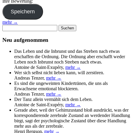
Ihre Bewertung:
mehr →
Suchen
nach:
Neu aufgenommen
Das Leben und die Inbrunst und das Streben nach etwas
erschaffen die Ordnung. Die Ordnung aber erschafft weder
Leben noch Inbrunst noch Streben nach etwas.
Antoine de Saint-Exupéry
,
mehr →
Wer sich selbst nicht lieben kann, will zerstören.
Andreas Tenzer
,
mehr →
Es sind die ungeweinten Kindertränen, die uns als
Erwachsene emotional blockieren.
Andreas Tenzer
,
mehr →
Der Tanz allein vermählt sich dem Leben.
Antoine de Saint-Exupéry
,
mehr →
Gerade aber, weil der Gehirnzustand bloß ausdrückt, was der
korrespondierende zerebrale Zustand an werdender Handlung
birgt, sagt der psychologische Zustand über diese Handlung
mehr aus als der zerebrale.
Henri Bergson
,
mehr →