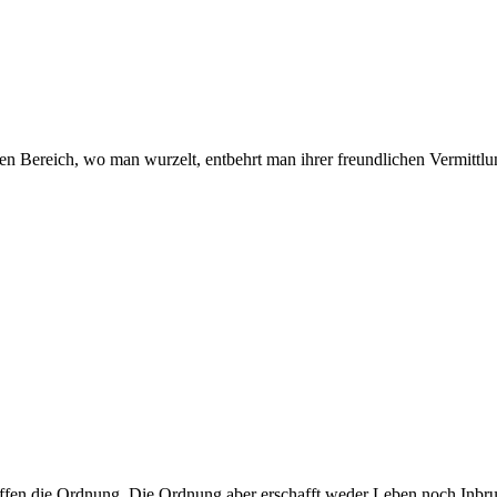
 Bereich, wo man wurzelt, entbehrt man ihrer freundlichen Vermittlu
ffen die Ordnung. Die Ordnung aber erschafft weder Leben noch Inbru