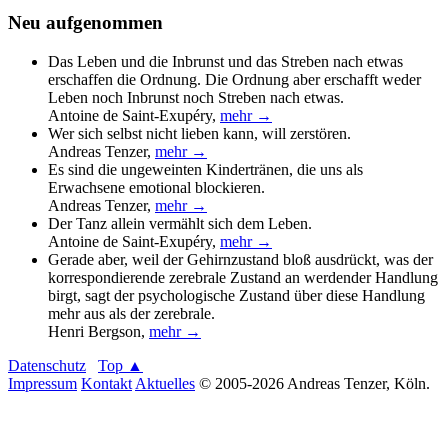
Neu aufgenommen
Das Leben und die Inbrunst und das Streben nach etwas
erschaffen die Ordnung. Die Ordnung aber erschafft weder
Leben noch Inbrunst noch Streben nach etwas.
Antoine de Saint-Exupéry
,
mehr →
Wer sich selbst nicht lieben kann, will zerstören.
Andreas Tenzer
,
mehr →
Es sind die ungeweinten Kindertränen, die uns als
Erwachsene emotional blockieren.
Andreas Tenzer
,
mehr →
Der Tanz allein vermählt sich dem Leben.
Antoine de Saint-Exupéry
,
mehr →
Gerade aber, weil der Gehirnzustand bloß ausdrückt, was der
korrespondierende zerebrale Zustand an werdender Handlung
birgt, sagt der psychologische Zustand über diese Handlung
mehr aus als der zerebrale.
Henri Bergson
,
mehr →
Datenschutz
Top ▲
Impressum
Kontakt
Aktuelles
© 2005-2026 Andreas Tenzer, Köln.