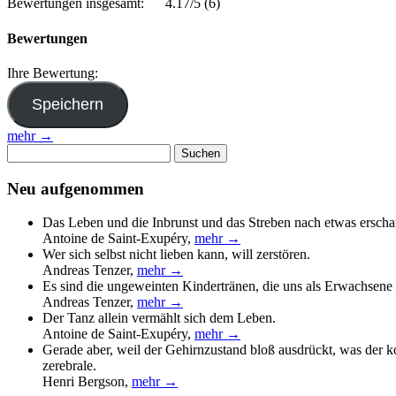
Bewertungen insgesamt:
4.17/5
(6)
Bewertungen
Ihre Bewertung:
mehr →
Suchen
nach:
Neu aufgenommen
Das Leben und die Inbrunst und das Streben nach etwas erscha
Antoine de Saint-Exupéry
,
mehr →
Wer sich selbst nicht lieben kann, will zerstören.
Andreas Tenzer
,
mehr →
Es sind die ungeweinten Kindertränen, die uns als Erwachsene 
Andreas Tenzer
,
mehr →
Der Tanz allein vermählt sich dem Leben.
Antoine de Saint-Exupéry
,
mehr →
Gerade aber, weil der Gehirnzustand bloß ausdrückt, was der 
zerebrale.
Henri Bergson
,
mehr →