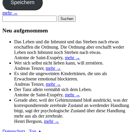
mehr →
Suchen
nach:
Neu aufgenommen
Das Leben und die Inbrunst und das Streben nach etwas
erschaffen die Ordnung. Die Ordnung aber erschafft weder
Leben noch Inbrunst noch Streben nach etwas.
Antoine de Saint-Exupéry
,
mehr →
Wer sich selbst nicht lieben kann, will zerstören.
Andreas Tenzer
,
mehr →
Es sind die ungeweinten Kindertränen, die uns als
Erwachsene emotional blockieren.
Andreas Tenzer
,
mehr →
Der Tanz allein vermählt sich dem Leben.
Antoine de Saint-Exupéry
,
mehr →
Gerade aber, weil der Gehirnzustand bloß ausdrückt, was der
korrespondierende zerebrale Zustand an werdender Handlung
birgt, sagt der psychologische Zustand über diese Handlung
mehr aus als der zerebrale.
Henri Bergson
,
mehr →
Datenschutz
Top ▲