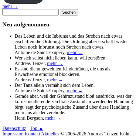
mehr →
Suchen
nach:
Neu aufgenommen
Das Leben und die Inbrunst und das Streben nach etwas
erschaffen die Ordnung. Die Ordnung aber erschafft weder
Leben noch Inbrunst noch Streben nach etwas.
Antoine de Saint-Exupéry
,
mehr →
Wer sich selbst nicht lieben kann, will zerstören.
Andreas Tenzer
,
mehr →
Es sind die ungeweinten Kindertränen, die uns als
Erwachsene emotional blockieren.
Andreas Tenzer
,
mehr →
Der Tanz allein vermählt sich dem Leben.
Antoine de Saint-Exupéry
,
mehr →
Gerade aber, weil der Gehirnzustand bloß ausdrückt, was der
korrespondierende zerebrale Zustand an werdender Handlung
birgt, sagt der psychologische Zustand über diese Handlung
mehr aus als der zerebrale.
Henri Bergson
,
mehr →
Datenschutz
Top ▲
Impressum
Kontakt
Aktuelles
© 2005-2026 Andreas Tenzer, Köln.