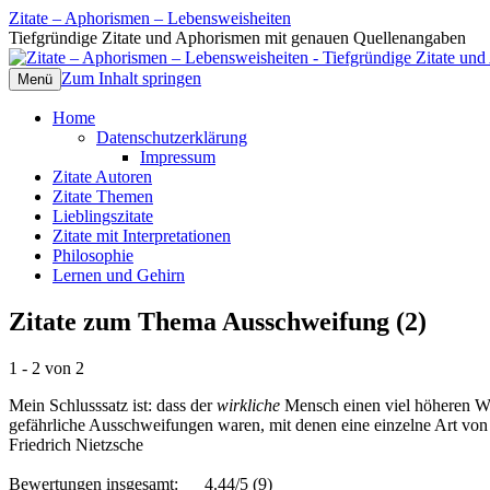
Zitate – Aphorismen – Lebensweisheiten
Tiefgründige Zitate und Aphorismen mit genauen Quellenangaben
Zum Inhalt springen
Menü
Home
Datenschutzerklärung
Impressum
Zitate Autoren
Zitate Themen
Lieblingszitate
Zitate mit Interpretationen
Philosophie
Lernen und Gehirn
Zitate zum Thema Ausschweifung (2)
1 - 2 von 2
Mein Schlusssatz ist: dass der
wirkliche
Mensch einen viel höheren Wer
gefährliche Ausschweifungen waren, mit denen eine einzelne Art v
Friedrich Nietzsche
Bewertungen insgesamt:
4.44/5
(9)