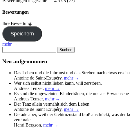
Bewertungen insgesamt:
4.37/5
(27)
Bewertungen
Ihre Bewertung:
mehr →
Suchen
nach:
Neu aufgenommen
Das Leben und die Inbrunst und das Streben nach etwas erscha
Antoine de Saint-Exupéry
,
mehr →
Wer sich selbst nicht lieben kann, will zerstören.
Andreas Tenzer
,
mehr →
Es sind die ungeweinten Kindertränen, die uns als Erwachsene 
Andreas Tenzer
,
mehr →
Der Tanz allein vermählt sich dem Leben.
Antoine de Saint-Exupéry
,
mehr →
Gerade aber, weil der Gehirnzustand bloß ausdrückt, was der 
zerebrale.
Henri Bergson
,
mehr →