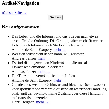
Artikel-Navigation
nächste Seite
→
Suchen
nach:
Neu aufgenommen
Das Leben und die Inbrunst und das Streben nach etwas
erschaffen die Ordnung. Die Ordnung aber erschafft weder
Leben noch Inbrunst noch Streben nach etwas.
Antoine de Saint-Exupéry
,
mehr →
Wer sich selbst nicht lieben kann, will zerstören.
Andreas Tenzer
,
mehr →
Es sind die ungeweinten Kindertränen, die uns als
Erwachsene emotional blockieren.
Andreas Tenzer
,
mehr →
Der Tanz allein vermählt sich dem Leben.
Antoine de Saint-Exupéry
,
mehr →
Gerade aber, weil der Gehirnzustand bloß ausdrückt, was der
korrespondierende zerebrale Zustand an werdender Handlung
birgt, sagt der psychologische Zustand über diese Handlung
mehr aus als der zerebrale.
Henri Bergson
,
mehr →