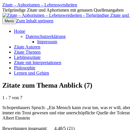
Zitate – Aphorismen – Lebensweisheiten
Tiefgründige Zitate und Aphorismen mit genauen Quellenangaben
Zum Inhalt springen
Menü
Home
Datenschutzerklärung
Impressum
Zitate Autoren
Zitate Themen
Lieblingszitate
Zitate mit Interpretationen
Philosophie
Lernen und Gehirn
Zitate zum Thema Anblick (7)
1 - 7 von 7
Schopenhauers Spruch: „Ein Mensch kann zwar tun, was er will, aber n
immer ein Trost gewesen und eine unerschöpfliche Quelle der Toleran
Albert Einstein
Bewertungen insgesamt:
4.48/5
(21)