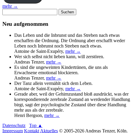
mehr →
Suchen
nach:
Neu aufgenommen
Das Leben und die Inbrunst und das Streben nach etwas
erschaffen die Ordnung. Die Ordnung aber erschafft weder
Leben noch Inbrunst noch Streben nach etwas.
Antoine de Saint-Exupéry
,
mehr →
Wer sich selbst nicht lieben kann, will zerstören.
Andreas Tenzer
,
mehr →
Es sind die ungeweinten Kindertränen, die uns als
Erwachsene emotional blockieren.
Andreas Tenzer
,
mehr →
Der Tanz allein vermählt sich dem Leben.
Antoine de Saint-Exupéry
,
mehr →
Gerade aber, weil der Gehirnzustand bloß ausdrückt, was der
korrespondierende zerebrale Zustand an werdender Handlung
birgt, sagt der psychologische Zustand über diese Handlung
mehr aus als der zerebrale.
Henri Bergson
,
mehr →
Datenschutz
Top ▲
Impressum
Kontakt
Aktuelles
© 2005-2026 Andreas Tenzer, Köln.