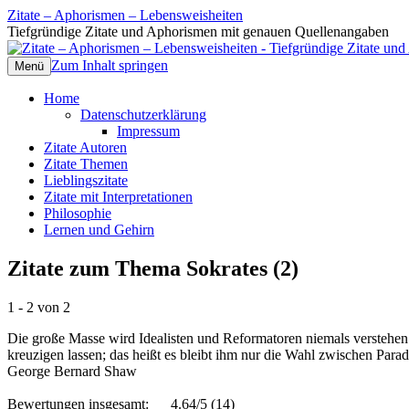
Zitate – Aphorismen – Lebensweisheiten
Tiefgründige Zitate und Aphorismen mit genauen Quellenangaben
Zum Inhalt springen
Menü
Home
Datenschutzerklärung
Impressum
Zitate Autoren
Zitate Themen
Lieblingszitate
Zitate mit Interpretationen
Philosophie
Lernen und Gehirn
Zitate zum Thema Sokrates (2)
1 - 2 von 2
Die große Masse wird Idealisten und Reformatoren niemals verstehen
kreuzigen lassen; das heißt es bleibt ihm nur die Wahl zwischen Para
George Bernard Shaw
Bewertungen insgesamt:
4.64/5
(14)