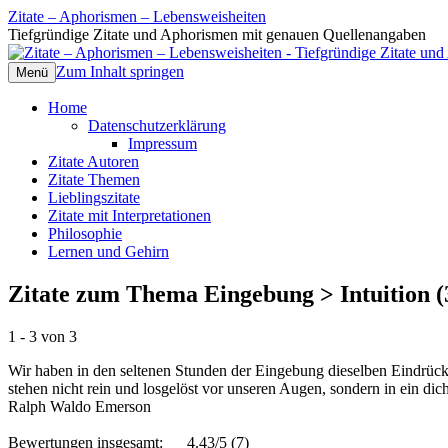
Zitate – Aphorismen – Lebensweisheiten
Tiefgründige Zitate und Aphorismen mit genauen Quellenangaben
Zum Inhalt springen
Menü
Home
Datenschutzerklärung
Impressum
Zitate Autoren
Zitate Themen
Lieblingszitate
Zitate mit Interpretationen
Philosophie
Lernen und Gehirn
Zitate zum Thema Eingebung > Intuition (
1 - 3 von 3
Wir haben in den seltenen Stunden der Eingebung dieselben Eindrück
stehen nicht rein und losgelöst vor unseren Augen, sondern in ein dic
Ralph Waldo Emerson
Bewertungen insgesamt:
4.43/5
(7)