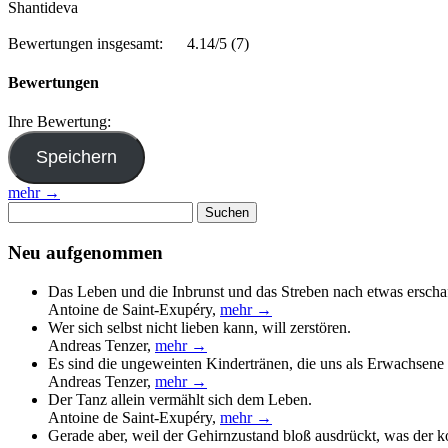
Shantideva
Bewertungen insgesamt:
4.14/5
(7)
Bewertungen
Ihre Bewertung:
mehr →
Suchen
nach:
Neu aufgenommen
Das Leben und die Inbrunst und das Streben nach etwas erscha
Antoine de Saint-Exupéry
,
mehr →
Wer sich selbst nicht lieben kann, will zerstören.
Andreas Tenzer
,
mehr →
Es sind die ungeweinten Kindertränen, die uns als Erwachsene 
Andreas Tenzer
,
mehr →
Der Tanz allein vermählt sich dem Leben.
Antoine de Saint-Exupéry
,
mehr →
Gerade aber, weil der Gehirnzustand bloß ausdrückt, was der 