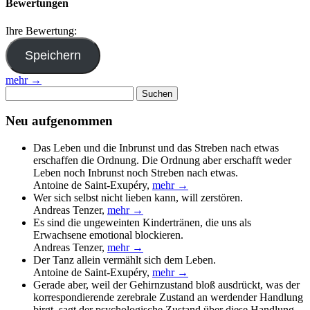
Bewertungen
Ihre Bewertung:
mehr →
Suchen
nach:
Neu aufgenommen
Das Leben und die Inbrunst und das Streben nach etwas
erschaffen die Ordnung. Die Ordnung aber erschafft weder
Leben noch Inbrunst noch Streben nach etwas.
Antoine de Saint-Exupéry
,
mehr →
Wer sich selbst nicht lieben kann, will zerstören.
Andreas Tenzer
,
mehr →
Es sind die ungeweinten Kindertränen, die uns als
Erwachsene emotional blockieren.
Andreas Tenzer
,
mehr →
Der Tanz allein vermählt sich dem Leben.
Antoine de Saint-Exupéry
,
mehr →
Gerade aber, weil der Gehirnzustand bloß ausdrückt, was der
korrespondierende zerebrale Zustand an werdender Handlung
birgt, sagt der psychologische Zustand über diese Handlung