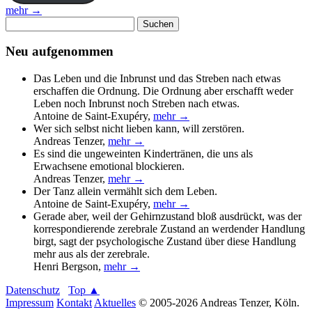
mehr →
Suchen
nach:
Neu aufgenommen
Das Leben und die Inbrunst und das Streben nach etwas
erschaffen die Ordnung. Die Ordnung aber erschafft weder
Leben noch Inbrunst noch Streben nach etwas.
Antoine de Saint-Exupéry
,
mehr →
Wer sich selbst nicht lieben kann, will zerstören.
Andreas Tenzer
,
mehr →
Es sind die ungeweinten Kindertränen, die uns als
Erwachsene emotional blockieren.
Andreas Tenzer
,
mehr →
Der Tanz allein vermählt sich dem Leben.
Antoine de Saint-Exupéry
,
mehr →
Gerade aber, weil der Gehirnzustand bloß ausdrückt, was der
korrespondierende zerebrale Zustand an werdender Handlung
birgt, sagt der psychologische Zustand über diese Handlung
mehr aus als der zerebrale.
Henri Bergson
,
mehr →
Datenschutz
Top ▲
Impressum
Kontakt
Aktuelles
© 2005-2026 Andreas Tenzer, Köln.