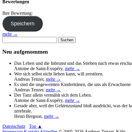
Bewertungen
Ihre Bewertung:
mehr →
Suchen
nach:
Neu aufgenommen
Das Leben und die Inbrunst und das Streben nach etwas erscha
Antoine de Saint-Exupéry
,
mehr →
Wer sich selbst nicht lieben kann, will zerstören.
Andreas Tenzer
,
mehr →
Es sind die ungeweinten Kindertränen, die uns als Erwachsene 
Andreas Tenzer
,
mehr →
Der Tanz allein vermählt sich dem Leben.
Antoine de Saint-Exupéry
,
mehr →
Gerade aber, weil der Gehirnzustand bloß ausdrückt, was der 
zerebrale.
Henri Bergson
,
mehr →
Datenschutz
Top ▲
Impressum
Kontakt
Aktuelles
© 2005-2026 Andreas Tenzer, Köln.