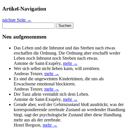
Artikel-Navigation
nächste Seite
→
Suchen
nach:
Neu aufgenommen
Das Leben und die Inbrunst und das Streben nach etwas
erschaffen die Ordnung. Die Ordnung aber erschafft weder
Leben noch Inbrunst noch Streben nach etwas.
Antoine de Saint-Exupéry
,
mehr →
Wer sich selbst nicht lieben kann, will zerstören.
Andreas Tenzer
,
mehr →
Es sind die ungeweinten Kindertränen, die uns als
Erwachsene emotional blockieren.
Andreas Tenzer
,
mehr →
Der Tanz allein vermählt sich dem Leben.
Antoine de Saint-Exupéry
,
mehr →
Gerade aber, weil der Gehirnzustand bloß ausdrückt, was der
korrespondierende zerebrale Zustand an werdender Handlung
birgt, sagt der psychologische Zustand über diese Handlung
mehr aus als der zerebrale.
Henri Bergson
,
mehr →