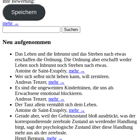
Ihre Bewertung:
mehr →
Suchen
nach:
Neu aufgenommen
Das Leben und die Inbrunst und das Streben nach etwas
erschaffen die Ordnung. Die Ordnung aber erschafft weder
Leben noch Inbrunst noch Streben nach etwas.
Antoine de Saint-Exupéry
,
mehr →
Wer sich selbst nicht lieben kann, will zerstören.
Andreas Tenzer
,
mehr →
Es sind die ungeweinten Kindertränen, die uns als
Erwachsene emotional blockieren.
Andreas Tenzer
,
mehr →
Der Tanz allein vermählt sich dem Leben.
Antoine de Saint-Exupéry
,
mehr →
Gerade aber, weil der Gehirnzustand bloß ausdrückt, was der
korrespondierende zerebrale Zustand an werdender Handlung
birgt, sagt der psychologische Zustand über diese Handlung
mehr aus als der zerebrale.
Henri Bergson
,
mehr →