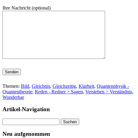
Ihre Nachricht (optional)
Bitte lasse dieses Feld leer.
Themen:
Bild
,
Gleichnis
,
Gleichzeitig
,
Klarheit
,
Quantenphysik -
Quantentheorie
,
Reden - Redner > Sagen
,
Verstehen > Verständnis
,
Wunderbar
Artikel-Navigation
Suchen
nach:
Neu aufgenommen