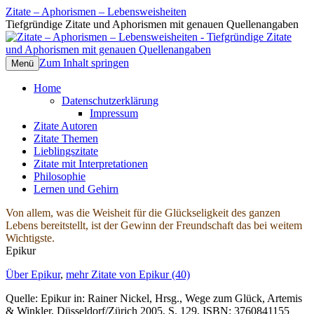
Zitate – Aphorismen – Lebensweisheiten
Tiefgründige Zitate und Aphorismen mit genauen Quellenangaben
Zum Inhalt springen
Menü
Home
Datenschutzerklärung
Impressum
Zitate Autoren
Zitate Themen
Lieblingszitate
Zitate mit Interpretationen
Philosophie
Lernen und Gehirn
Von allem, was die Weisheit für die Glückseligkeit des ganzen
Lebens bereitstellt, ist der Gewinn der Freundschaft das bei weitem
Wichtigste.
Epikur
Über Epikur
,
mehr Zitate von Epikur (40)
Quelle: Epikur in: Rainer Nickel, Hrsg., Wege zum Glück, Artemis
& Winkler, Düsseldorf/Zürich 2005, S. 129, ISBN: 3760841155