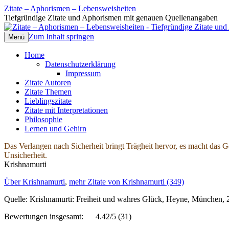
Zitate – Aphorismen – Lebensweisheiten
Tiefgründige Zitate und Aphorismen mit genauen Quellenangaben
Zum Inhalt springen
Menü
Home
Datenschutzerklärung
Impressum
Zitate Autoren
Zitate Themen
Lieblingszitate
Zitate mit Interpretationen
Philosophie
Lernen und Gehirn
Das Verlangen nach Sicherheit bringt Trägheit hervor, es macht das Ge
Unsicherheit.
Krishnamurti
Über Krishnamurti
,
mehr Zitate von Krishnamurti (349)
Quelle: Krishnamurti: Freiheit und wahres Glück, Heyne, München, 
Bewertungen insgesamt:
4.42/5
(31)