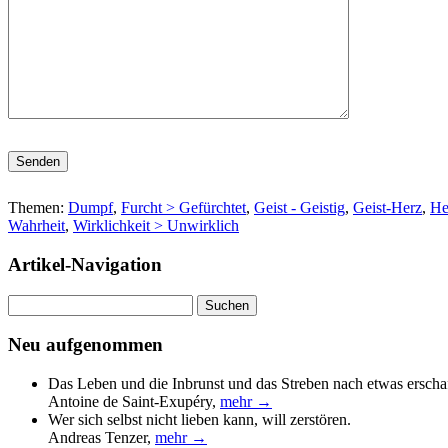
Bitte lasse dieses Feld leer.
Themen:
Dumpf
,
Furcht > Gefürchtet
,
Geist - Geistig
,
Geist-Herz
,
He
Wahrheit
,
Wirklichkeit > Unwirklich
Artikel-Navigation
Suchen
nach:
Neu aufgenommen
Das Leben und die Inbrunst und das Streben nach etwas erscha
Antoine de Saint-Exupéry
,
mehr →
Wer sich selbst nicht lieben kann, will zerstören.
Andreas Tenzer
,
mehr →