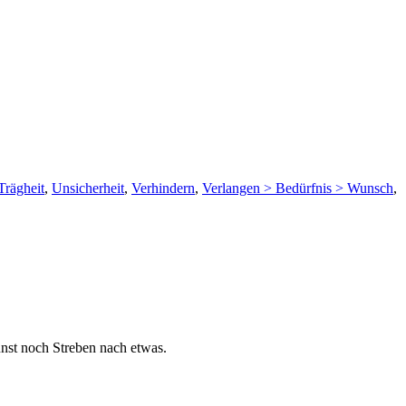
Trägheit
,
Unsicherheit
,
Verhindern
,
Verlangen > Bedürfnis > Wunsch
,
nst noch Streben nach etwas.