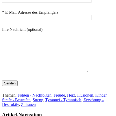
* E-Mail-Adresse des Empfängers
Ihre Nachricht (optional)
Bitte lasse dieses Feld leer.
Themen:
Folgen - Nachfolgen
,
Freude
,
Herz
,
Illusionen
,
Kinder
,
Strafe - Bestrafen
,
Streng
,
Tyrannei - Tyrannisch
,
Zerstörung -
Destruktiv
,
Zutrauen
Artikel-Navigation