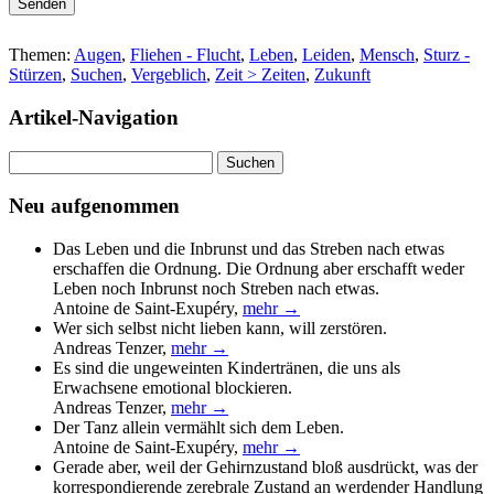
Bitte lasse dieses Feld leer.
Themen:
Augen
,
Fliehen - Flucht
,
Leben
,
Leiden
,
Mensch
,
Sturz -
Stürzen
,
Suchen
,
Vergeblich
,
Zeit > Zeiten
,
Zukunft
Artikel-Navigation
Suchen
nach:
Neu aufgenommen
Das Leben und die Inbrunst und das Streben nach etwas
erschaffen die Ordnung. Die Ordnung aber erschafft weder
Leben noch Inbrunst noch Streben nach etwas.
Antoine de Saint-Exupéry
,
mehr →
Wer sich selbst nicht lieben kann, will zerstören.
Andreas Tenzer
,
mehr →
Es sind die ungeweinten Kindertränen, die uns als
Erwachsene emotional blockieren.
Andreas Tenzer
,
mehr →
Der Tanz allein vermählt sich dem Leben.
Antoine de Saint-Exupéry
,
mehr →
Gerade aber, weil der Gehirnzustand bloß ausdrückt, was der
korrespondierende zerebrale Zustand an werdender Handlung