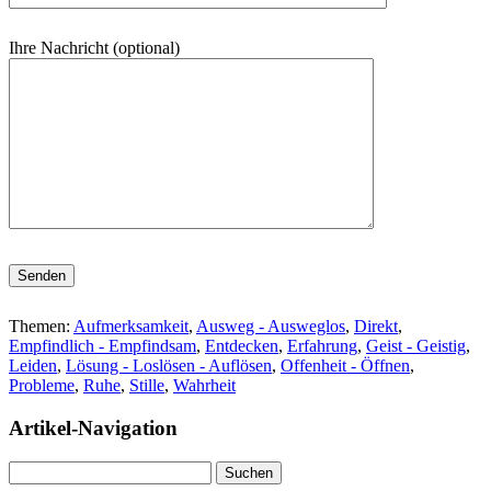
Ihre Nachricht (optional)
Bitte lasse dieses Feld leer.
Themen:
Aufmerksamkeit
,
Ausweg - Ausweglos
,
Direkt
,
Empfindlich - Empfindsam
,
Entdecken
,
Erfahrung
,
Geist - Geistig
,
Leiden
,
Lösung - Loslösen - Auflösen
,
Offenheit - Öffnen
,
Probleme
,
Ruhe
,
Stille
,
Wahrheit
Artikel-Navigation
Suchen
nach: