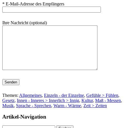
* E-Mail-Adresse des Empfängers
Ihre Nachricht (optional)
Bitte lasse dieses Feld leer.
Themen:
Allgemeines
,
Einzeln - der Einzelne
,
Gefühle > Fühlen
,
Gesetz
,
Innen - Inneres > Innerlich > Innig
,
Kultur
,
Maß - Messen
,
Musik
,
Sprache - Sprechen
,
Warm - Wärme
,
Zeit > Zeiten
Artikel-Navigation
Suchen