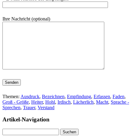
Ihre Nachricht (optional)
Bitte lasse dieses Feld leer.
Themen:
Ausdruck
,
Bezeichnen
,
Empfindung
,
Erfassen
,
Faden
,
Groß - Größe
,
Heiter
,
Hohl
,
Irdisch
,
Lächerlich
,
Macht
,
Sprache -
Sprechen
,
Trauer
,
Verstand
Artikel-Navigation
Suchen
nach: