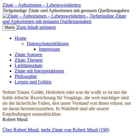
Zitate – Aphorismen – Lebensweisheiten
Tiefgründige Zitate und Aphorismen mit genauen Quellenangaben
Zum Inhalt springen
Menü
Home
Datenschutzerklärung
Impressum
Zitate Autoren
Zitate Themen
Lieblingszitate
Zitate mit Interpretationen
Philosophie
Lernen und Gehirn
Nehmt Trauer, Größe, Heiterkeit oder was ihr wollt: es ist nur die
hohle irdische Bezeichnung für Vorgänge, die weit mächtiger sind
als der lächerliche Faden, den unser Verstand von ihnen erfasst, um
sie daran herunterzuziehen. In Wahrheit sind alle unsere
Empfindungen unausdrückbar.
Robert Musil
Über Robert Musil
,
mehr Zitate von Robert Musil (190)