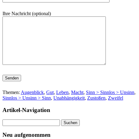
Ihre Nachricht (optional)
Bitte lasse dieses Feld leer.
Themen:
Augenblick
,
Gut
,
Leben
,
Macht
,
Sinn > Sinnlos > Unsinn
,
Sinnlos > Unsinn > Sinn
,
Unabhängigkeit
,
Zustoßen
,
Zweifel
Artikel-Navigation
Suchen
nach:
Neu aufgenommen