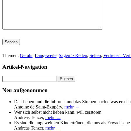
Bitte lasse dieses Feld leer.
Themen:
Gefahr
,
Langeweile
,
Sagen > Reden
,
Selten
,
Vertreter - Ver
Artikel-Navigation
Suchen
nach:
Neu aufgenommen
Das Leben und die Inbrunst und das Streben nach etwas erscha
Antoine de Saint-Exupéry
,
mehr →
Wer sich selbst nicht lieben kann, will zerstören.
Andreas Tenzer
,
mehr →
Es sind die ungeweinten Kindertränen, die uns als Erwachsene 
Andreas Tenzer
,
mehr →