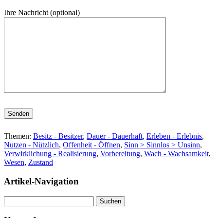
Ihre Nachricht (optional)
Bitte lasse dieses Feld leer.
Themen:
Besitz - Besitzer
,
Dauer - Dauerhaft
,
Erleben - Erlebnis
,
Nutzen - Nützlich
,
Offenheit - Öffnen
,
Sinn > Sinnlos > Unsinn
,
Verwirklichung - Realisierung
,
Vorbereitung
,
Wach - Wachsamkeit
,
Wesen
,
Zustand
Artikel-Navigation
Suchen
nach: