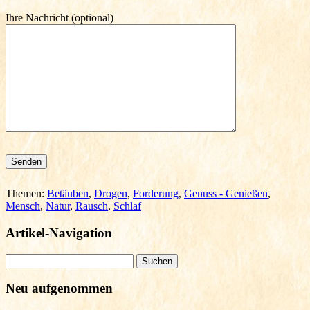
Ihre Nachricht (optional)
Bitte lasse dieses Feld leer.
Themen:
Betäuben
,
Drogen
,
Forderung
,
Genuss - Genießen
,
Mensch
,
Natur
,
Rausch
,
Schlaf
Artikel-Navigation
Suchen
nach:
Neu aufgenommen