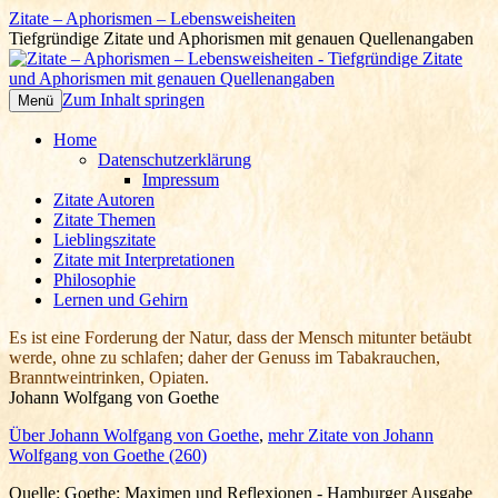
Zitate – Aphorismen – Lebensweisheiten
Tiefgründige Zitate und Aphorismen mit genauen Quellenangaben
Zum Inhalt springen
Menü
Home
Datenschutzerklärung
Impressum
Zitate Autoren
Zitate Themen
Lieblingszitate
Zitate mit Interpretationen
Philosophie
Lernen und Gehirn
Es ist eine Forderung der Natur, dass der Mensch mitunter betäubt
werde, ohne zu schlafen; daher der Genuss im Tabakrauchen,
Branntweintrinken, Opiaten.
Johann Wolfgang von Goethe
Über Johann Wolfgang von Goethe
,
mehr Zitate von Johann
Wolfgang von Goethe (260)
Quelle: Goethe: Maximen und Reflexionen - Hamburger Ausgabe