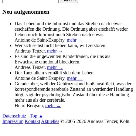
nach:
Neu aufgenommen
Das Leben und die Inbrunst und das Streben nach etwas
erschaffen die Ordnung. Die Ordnung aber erschafft weder
Leben noch Inbrunst noch Streben nach etwas.
Antoine de Saint-Exupéry
,
mehr →
Wer sich selbst nicht lieben kann, will zerstören.
Andreas Tenzer
,
mehr →
Es sind die ungeweinten Kindertränen, die uns als
Erwachsene emotional blockieren.
Andreas Tenzer
,
mehr →
Der Tanz allein vermählt sich dem Leben.
Antoine de Saint-Exupéry
,
mehr →
Gerade aber, weil der Gehirnzustand bloß ausdrückt, was der
korrespondierende zerebrale Zustand an werdender Handlung
birgt, sagt der psychologische Zustand über diese Handlung
mehr aus als der zerebrale.
Henri Bergson
,
mehr →
Datenschutz
Top ▲
Impressum
Kontakt
Aktuelles
© 2005-2026 Andreas Tenzer, Köln.