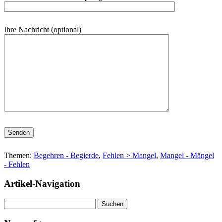
Ihre Nachricht (optional)
Bitte lasse dieses Feld leer.
Themen:
Begehren - Begierde
,
Fehlen > Mangel
,
Mangel - Mängel
- Fehlen
Artikel-Navigation
Suchen
nach: