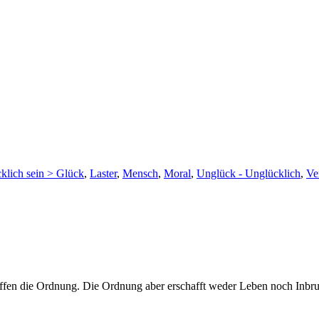
klich sein > Glück
,
Laster
,
Mensch
,
Moral
,
Unglück - Unglücklich
,
Ve
ffen die Ordnung. Die Ordnung aber erschafft weder Leben noch Inbru