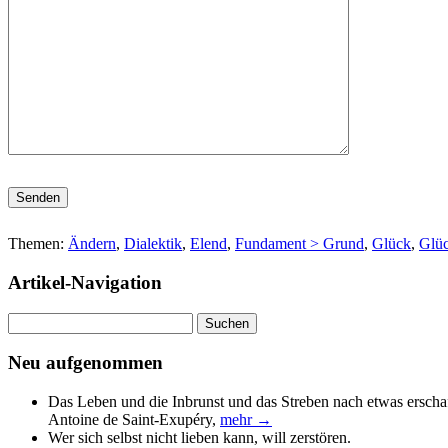
Bitte lasse dieses Feld leer.
Themen:
Ändern
,
Dialektik
,
Elend
,
Fundament > Grund
,
Glück
,
Glüc
Artikel-Navigation
Suchen
nach:
Neu aufgenommen
Das Leben und die Inbrunst und das Streben nach etwas erscha
Antoine de Saint-Exupéry
,
mehr →
Wer sich selbst nicht lieben kann, will zerstören.