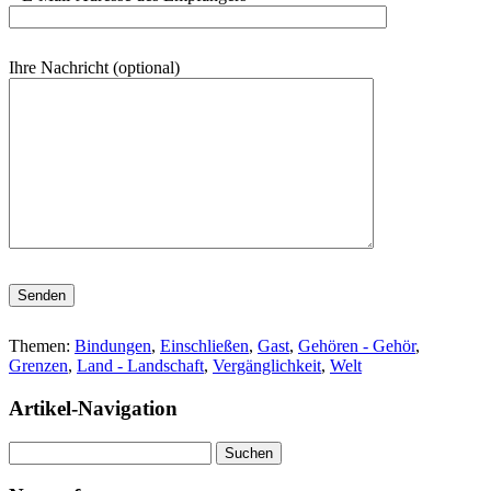
Ihre Nachricht (optional)
Bitte lasse dieses Feld leer.
Themen:
Bindungen
,
Einschließen
,
Gast
,
Gehören - Gehör
,
Grenzen
,
Land - Landschaft
,
Vergänglichkeit
,
Welt
Artikel-Navigation
Suchen
nach: