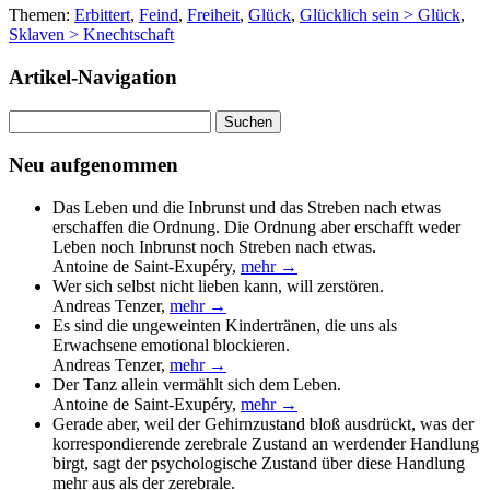
Themen:
Erbittert
,
Feind
,
Freiheit
,
Glück
,
Glücklich sein > Glück
,
Sklaven > Knechtschaft
Artikel-Navigation
Suchen
nach:
Neu aufgenommen
Das Leben und die Inbrunst und das Streben nach etwas
erschaffen die Ordnung. Die Ordnung aber erschafft weder
Leben noch Inbrunst noch Streben nach etwas.
Antoine de Saint-Exupéry
,
mehr →
Wer sich selbst nicht lieben kann, will zerstören.
Andreas Tenzer
,
mehr →
Es sind die ungeweinten Kindertränen, die uns als
Erwachsene emotional blockieren.
Andreas Tenzer
,
mehr →
Der Tanz allein vermählt sich dem Leben.
Antoine de Saint-Exupéry
,
mehr →
Gerade aber, weil der Gehirnzustand bloß ausdrückt, was der
korrespondierende zerebrale Zustand an werdender Handlung
birgt, sagt der psychologische Zustand über diese Handlung
mehr aus als der zerebrale.