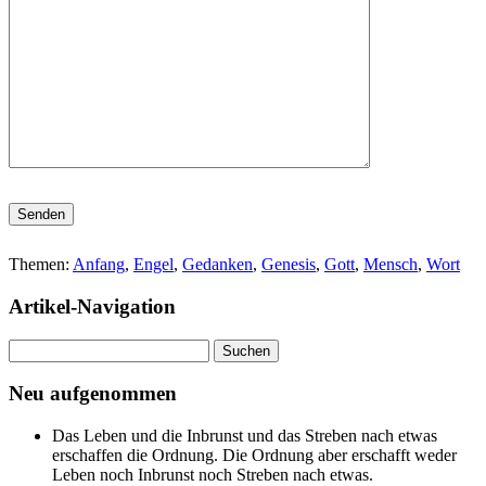
Bitte lasse dieses Feld leer.
Themen:
Anfang
,
Engel
,
Gedanken
,
Genesis
,
Gott
,
Mensch
,
Wort
Artikel-Navigation
Suchen
nach:
Neu aufgenommen
Das Leben und die Inbrunst und das Streben nach etwas
erschaffen die Ordnung. Die Ordnung aber erschafft weder
Leben noch Inbrunst noch Streben nach etwas.