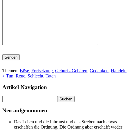
Bitte lasse dieses Feld leer.
Themen:
Böse
,
Fortsetzung
,
Geburt - Gebären
,
Gedanken
,
Handeln
> Tun
,
Reue
,
Schlecht
,
Taten
Artikel-Navigation
Suchen
nach:
Neu aufgenommen
Das Leben und die Inbrunst und das Streben nach etwas
erschaffen die Ordnung. Die Ordnung aber erschafft weder