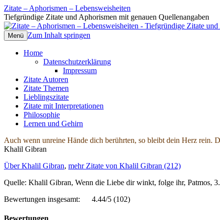
Zitate – Aphorismen – Lebensweisheiten
Tiefgründige Zitate und Aphorismen mit genauen Quellenangaben
Zum Inhalt springen
Menü
Home
Datenschutzerklärung
Impressum
Zitate Autoren
Zitate Themen
Lieblingszitate
Zitate mit Interpretationen
Philosophie
Lernen und Gehirn
Auch wenn unreine Hände dich berührten, so bleibt dein Herz rein. D
Khalil Gibran
Über Khalil Gibran
,
mehr Zitate von Khalil Gibran (212)
Quelle: Khalil Gibran, Wenn die Liebe dir winkt, folge ihr, Patmos,
Bewertungen insgesamt:
4.44/5
(102)
Bewertungen