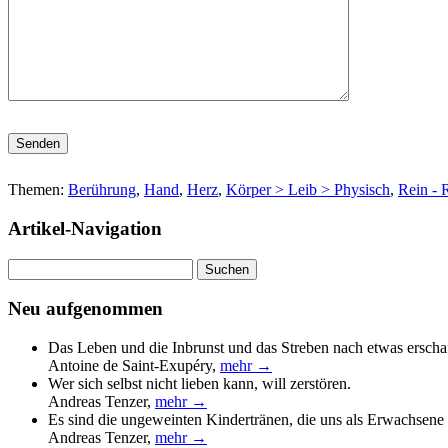
Bitte lasse dieses Feld leer.
Themen:
Berührung
,
Hand
,
Herz
,
Körper > Leib > Physisch
,
Rein - 
Artikel-Navigation
Suchen
nach:
Neu aufgenommen
Das Leben und die Inbrunst und das Streben nach etwas erscha
Antoine de Saint-Exupéry
,
mehr →
Wer sich selbst nicht lieben kann, will zerstören.
Andreas Tenzer
,
mehr →
Es sind die ungeweinten Kindertränen, die uns als Erwachsene 
Andreas Tenzer
,
mehr →