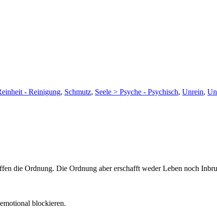
Reinheit - Reinigung
,
Schmutz
,
Seele > Psyche - Psychisch
,
Unrein
,
Un
ffen die Ordnung. Die Ordnung aber erschafft weder Leben noch Inbru
emotional blockieren.