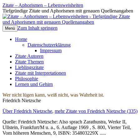
Zitate – Aphorismen – Lebensweisheiten
Tiefgründige Zitate und Aphorismen mit genauen Quellenangaben
Zum Inhalt springen
Menü
Home
Datenschutzerklärung
Impressum
Zitate Autoren
Zitate Themen
Lieblingszitate
Zitate mit Interpretationen
Philosophie
Lernen und Gehirn
Wer nicht lügen kann, weiß nicht, was Wahrheit ist.
Friedrich Nietzsche
Über Friedrich Nietzsche
,
mehr Zitate von Friedrich Nietzsche (335)
Quelle: Friedrich Nietzsche: Also sprach Zarathustra, Werke II,
Ullstein, Frankfurt/M u. a., 6. Auflage 1969 , S. 800, Vierter Teil,
Vom höheren Menschen, 9, ISBN: 354803229X .....