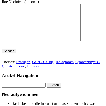
Ihre Nachricht (optional)
Bitte lasse dieses Feld leer.
Themen:
Erzeugen
,
Geist - Geistig
,
Hologramm
,
Quantenphysik -
Quantentheorie
,
Universum
Artikel-Navigation
Suchen
nach:
Neu aufgenommen
Das Leben und die Inbrunst und das Streben nach etwas