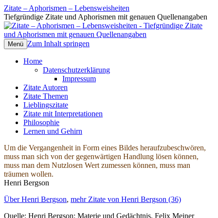
Zitate – Aphorismen – Lebensweisheiten
Tiefgründige Zitate und Aphorismen mit genauen Quellenangaben
Zum Inhalt springen
Menü
Home
Datenschutzerklärung
Impressum
Zitate Autoren
Zitate Themen
Lieblingszitate
Zitate mit Interpretationen
Philosophie
Lernen und Gehirn
Um die Vergangenheit in Form eines Bildes heraufzubeschwören,
muss man sich von der gegenwärtigen Handlung lösen können,
muss man dem Nutzlosen Wert zumessen können, muss man
träumen wollen.
Henri Bergson
Über Henri Bergson
,
mehr Zitate von Henri Bergson (36)
Quelle: Henri Bergson: Materie und Gedächtnis, Felix Meiner