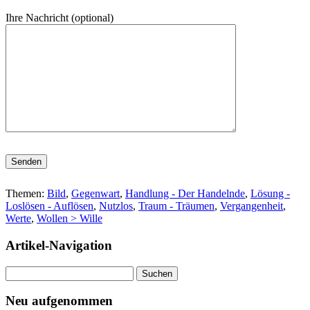
Ihre Nachricht (optional)
Bitte lasse dieses Feld leer.
Themen:
Bild
,
Gegenwart
,
Handlung - Der Handelnde
,
Lösung -
Loslösen - Auflösen
,
Nutzlos
,
Traum - Träumen
,
Vergangenheit
,
Werte
,
Wollen > Wille
Artikel-Navigation
Suchen
nach:
Neu aufgenommen