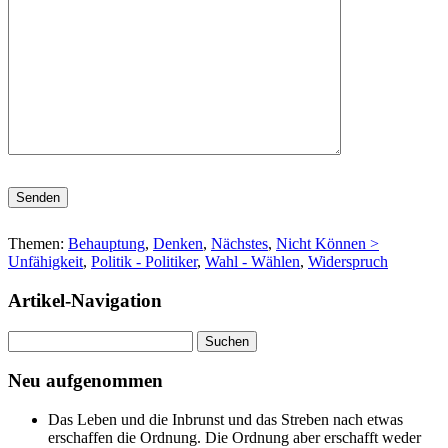
Bitte lasse dieses Feld leer.
Themen:
Behauptung
,
Denken
,
Nächstes
,
Nicht Können >
Unfähigkeit
,
Politik - Politiker
,
Wahl - Wählen
,
Widerspruch
Artikel-Navigation
Suchen
nach:
Neu aufgenommen
Das Leben und die Inbrunst und das Streben nach etwas
erschaffen die Ordnung. Die Ordnung aber erschafft weder