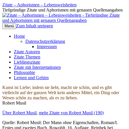
Zitate – Aphorismen – Lebensweisheiten
Tiefgründige Zitate und Aphorismen mit genauen Quellenangaben
Zum Inhalt springen
Menü
Home
Datenschutzerklärung
Impressum
Zitate Autoren
Zitate Themen
Lieblingszitate
Zitate mit Interpretationen
Philosophie
Lernen und Gehirn
Kunst ist Liebe; indem sie liebt, macht sie schön, und es gibt
vielleicht auf der ganzen Welt kein anderes Mittel, ein Ding oder
Wesen schön zu machen, als es zu lieben.
Robert Musil
Über Robert Musil
,
mehr Zitate von Robert Musil (190)
Quelle: Robert Musil: Der Mann ohne Eigenschaften, Roman/I.
Erstes und zweites Buch, Rowohlt, 16. Auflage, Reinbek bei