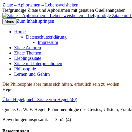
Zitate – Aphorismen – Lebensweisheiten
Tiefgründige Zitate und Aphorismen mit genauen Quellenangaben
Zum Inhalt springen
Menü
Home
Datenschutzerklärung
Impressum
Zitate Autoren
Zitate Themen
Lieblingszitate
Zitate mit Interpretationen
Philosophie
Lernen und Gehirn
Die Philosophie aber muss sich hüten, erbaulich sein zu wollen.
Hegel
Über Hegel
,
mehr Zitate von Hegel (40)
Quelle: G. W. F. Hegel: Phänomenologie des Geistes, Ullstein, Frank
Bewertungen insgesamt:
3.5/5
(4)
Bewertungen