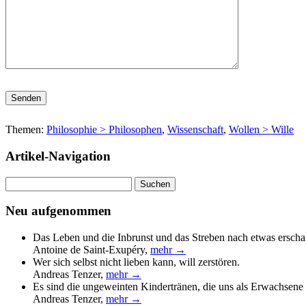
Bitte lasse dieses Feld leer.
Themen:
Philosophie > Philosophen
,
Wissenschaft
,
Wollen > Wille
Artikel-Navigation
Suchen
nach:
Neu aufgenommen
Das Leben und die Inbrunst und das Streben nach etwas erscha
Antoine de Saint-Exupéry
,
mehr →
Wer sich selbst nicht lieben kann, will zerstören.
Andreas Tenzer
,
mehr →
Es sind die ungeweinten Kindertränen, die uns als Erwachsene 
Andreas Tenzer
,
mehr →