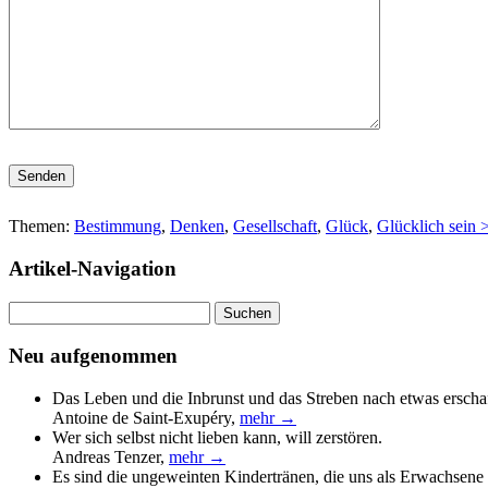
Bitte lasse dieses Feld leer.
Themen:
Bestimmung
,
Denken
,
Gesellschaft
,
Glück
,
Glücklich sein 
Artikel-Navigation
Suchen
nach:
Neu aufgenommen
Das Leben und die Inbrunst und das Streben nach etwas erscha
Antoine de Saint-Exupéry
,
mehr →
Wer sich selbst nicht lieben kann, will zerstören.
Andreas Tenzer
,
mehr →
Es sind die ungeweinten Kindertränen, die uns als Erwachsene 