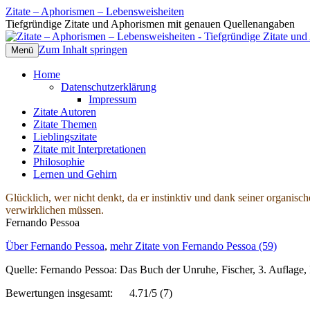
Zitate – Aphorismen – Lebensweisheiten
Tiefgründige Zitate und Aphorismen mit genauen Quellenangaben
Zum Inhalt springen
Menü
Home
Datenschutzerklärung
Impressum
Zitate Autoren
Zitate Themen
Lieblingszitate
Zitate mit Interpretationen
Philosophie
Lernen und Gehirn
Glücklich, wer nicht denkt, da er instinktiv und dank seiner organi
verwirklichen müssen.
Fernando Pessoa
Über Fernando Pessoa
,
mehr Zitate von Fernando Pessoa (59)
Quelle: Fernando Pessoa: Das Buch der Unruhe, Fischer, 3. Auflage
Bewertungen insgesamt:
4.71/5
(7)