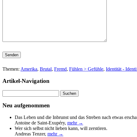
Bitte lasse dieses Feld leer.
Themen:
Amerika
,
Brutal
,
Fremd
,
Fühlen > Gefühle
,
Identität - Ident
Artikel-Navigation
Suchen
nach:
Neu aufgenommen
Das Leben und die Inbrunst und das Streben nach etwas erscha
Antoine de Saint-Exupéry
,
mehr →
Wer sich selbst nicht lieben kann, will zerstören.
Andreas Tenzer
,
mehr →