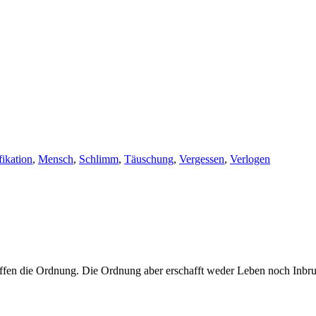
ifikation
,
Mensch
,
Schlimm
,
Täuschung
,
Vergessen
,
Verlogen
ffen die Ordnung. Die Ordnung aber erschafft weder Leben noch Inbru