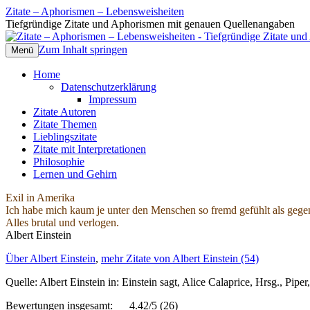
Zitate – Aphorismen – Lebensweisheiten
Tiefgründige Zitate und Aphorismen mit genauen Quellenangaben
Zum Inhalt springen
Menü
Home
Datenschutzerklärung
Impressum
Zitate Autoren
Zitate Themen
Lieblingszitate
Zitate mit Interpretationen
Philosophie
Lernen und Gehirn
Exil in Amerika
Ich habe mich kaum je unter den Menschen so fremd gefühlt als gegenw
Alles brutal und verlogen.
Albert Einstein
Über Albert Einstein
,
mehr Zitate von Albert Einstein (54)
Quelle: Albert Einstein in: Einstein sagt, Alice Calaprice, Hrsg., P
Bewertungen insgesamt:
4.42/5
(26)