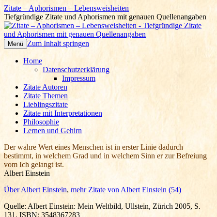
Zitate – Aphorismen – Lebensweisheiten
Tiefgründige Zitate und Aphorismen mit genauen Quellenangaben
Zum Inhalt springen
Menü
Home
Datenschutzerklärung
Impressum
Zitate Autoren
Zitate Themen
Lieblingszitate
Zitate mit Interpretationen
Philosophie
Lernen und Gehirn
Der wahre Wert eines Menschen ist in erster Linie dadurch
bestimmt, in welchem Grad und in welchem Sinn er zur Befreiung
vom Ich gelangt ist.
Albert Einstein
Über Albert Einstein
,
mehr Zitate von Albert Einstein (54)
Quelle: Albert Einstein: Mein Weltbild, Ullstein, Zürich 2005, S.
131, ISBN: 3548367283