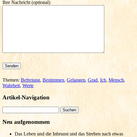
Ihre Nachricht (optional)
Bitte lasse dieses Feld leer.
Themen:
Befreiung
,
Bestimmen
,
Gelangen
,
Grad
,
Ich
,
Mensch
,
Wahrheit
,
Werte
Artikel-Navigation
Suchen
nach:
Neu aufgenommen
Das Leben und die Inbrunst und das Streben nach etwas